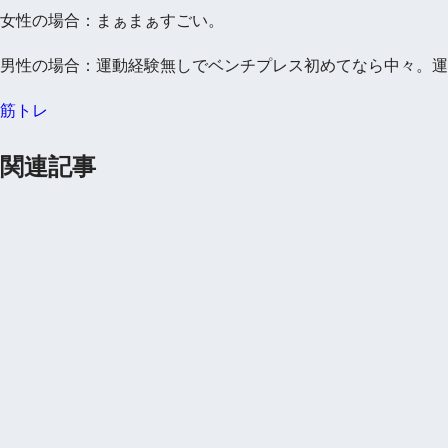
女性の場合：まぁまぁすごい。
男性の場合：運動経験無しでベンチプレス初めてなら中々。運
筋トレ
関連記事