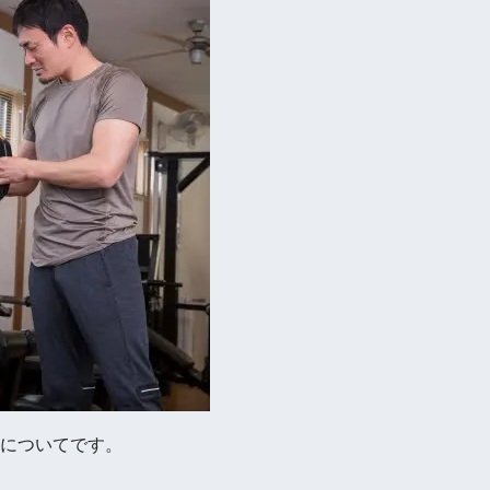
についてです。