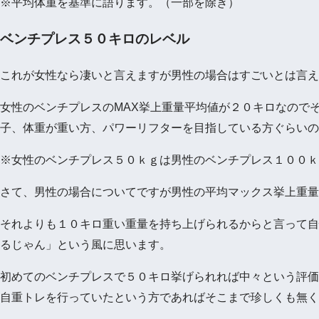
※平均体重を基準に語ります。（一部を除き）
ベンチプレス５０キロのレベル
これが女性なら凄いと言えますが男性の場合はすごいとは言え
女性のベンチプレスのMAX挙上重量平均値が２０キロなので
子、体重が重い方、パワーリフターを目指している方ぐらいの
※女性のベンチプレス５０ｋｇは男性のベンチプレス１００ｋ
さて、男性の場合についてですが男性の平均マックス挙上重量
それよりも１０キロ重い重量を持ち上げられるからと言って自
るじゃん」という風に思います。
初めてのベンチプレスで５０キロ挙げられれば中々という評価
自重トレを行っていたという方であればそこまで珍しくも無く