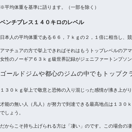
※平均体重を基準に語ります。（一部を除く）
ベンチプレス１４０キロのレベル
日本人の平均体重である６６，７ｋｇの２，１倍に相当し、競
アマチュアの方で挙上できればそれはもうトップレベルのアマ
女性のノーギア６３ｋｇ級世界記録がジェニファートンプソン
ゴールドジムや都心のジムの中でもトップク
１３０ｋｇ挙上で敬意と恐怖の入り混じった感情が沸き上がり
才能の無い人（凡人）が努力で到達できる最高地点は１３０ｋ
でしょう。
だからこそ持ち上げられる方は「凄い」のです。この場合の凄