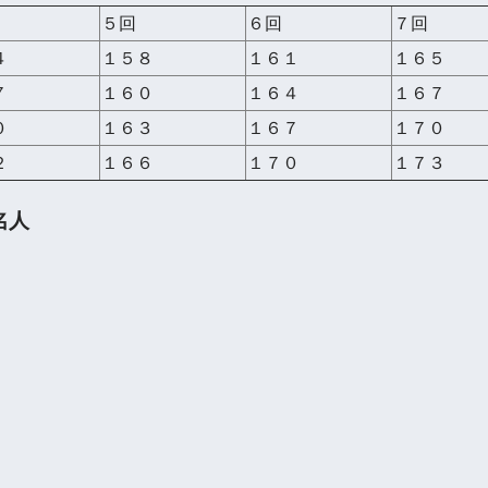
５回
６回
７回
４
１５８
１６１
１６５
７
１６０
１６４
１６７
０
１６３
１６７
１７０
２
１６６
１７０
１７３
名人