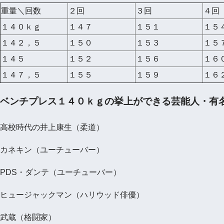
重量＼回数
２回
３回
４回
１４０ｋｇ
１４７
１５１
１５
１４２，５
１５０
１５３
１５
１４５
１５２
１５６
１６
１４７，５
１５５
１５９
１６
ベンチプレス１４０ｋｇの挙上ができる芸能人・有
高校時代の井上康生（柔道）
カネキン（ユーチューバー）
PDS・ダンテ（ユーチューバー）
ヒュージャックマン（ハリウッド俳優）
武蔵（格闘家）