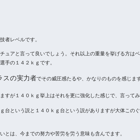
技者レベルです。
チュアと言って良いでしょう。それ以上の重量を挙げる方はベ
選手の１４２ｋｇです。
ラスの実力者
でその威圧感たるや、かなりのものを感じま
ますが１４０ｋｇ挙上はそれを更に強化した感じで、言ってみ
ｇ台という説と１４０ｋｇ台という説がありますが大体このぐ
いとは、今までの努力や苦労を労う意味も含んでます。