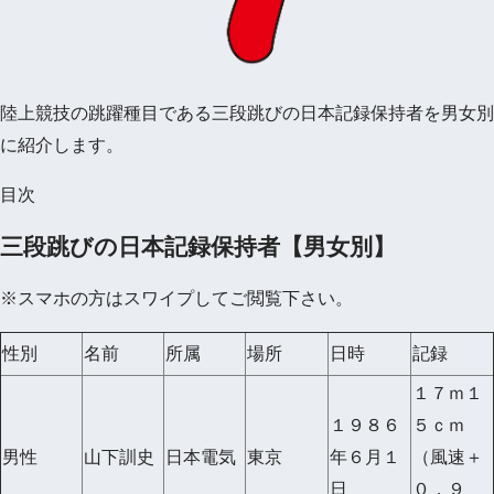
陸上競技の跳躍種目である三段跳びの日本記録保持者を男女別
に紹介します。
目次
三段跳びの日本記録保持者【男女別】
※スマホの方はスワイプしてご閲覧下さい。
性別
名前
所属
場所
日時
記録
１７ｍ１
１９８６
５ｃｍ
男性
山下訓史
日本電気
東京
年６月１
（風速＋
日
０，９