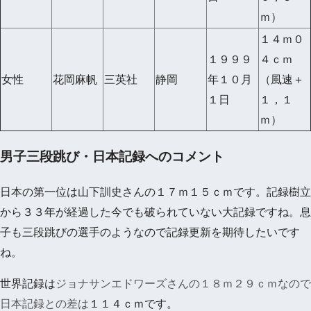
ｍ）
１４ｍ０
１９９９
４ｃｍ
女性
花岡麻帆
三英社
静岡
年１０月
（風速＋
１日
１，１
ｍ）
男子三段跳び・日本記録へのコメント
日本の第一位は山下訓史さんの１７ｍ１５ｃｍです。記録樹立
から３３年が経過した今でも破られていない大記録ですね。息
子も三段跳びの選手のようなので記録更新を期待したいです
ね。
世界記録は
ジョナサンエドワーズさんの１８ｍ２９ｃｍなので
日本記録との差は
１１４ｃｍです。