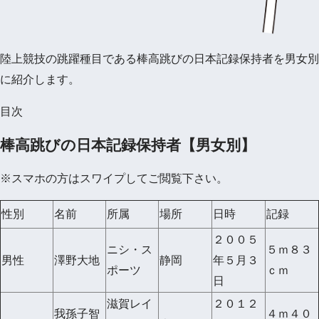
陸上競技の跳躍種目である棒高跳びの日本記録保持者を男女別
に紹介します。
目次
棒高跳びの日本記録保持者【男女別】
※スマホの方はスワイプしてご閲覧下さい。
性別
名前
所属
場所
日時
記録
２００５
ニシ・ス
５ｍ８３
男性
澤野大地
静岡
年５月３
ポーツ
ｃｍ
日
滋賀レイ
２０１２
我孫子智
４ｍ４０