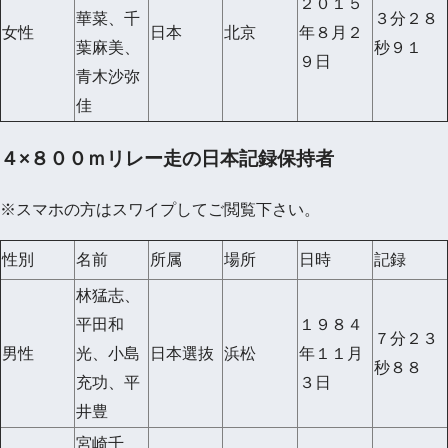
２０１５
華菜、千
３分２８
女性
日本
北京
年８月２
葉麻美、
秒９１
９日
青木沙弥
佳
４×８００ｍリレー走の日本記録保持者
※スマホの方はスワイプしてご閲覧下さい。
性別
名前
所属
場所
日時
記録
林猛志、
平田和
１９８４
７分２３
男性
光、小島
日本選抜
浜松
年１１月
秒８８
充功、平
３日
井豊
宮崎千