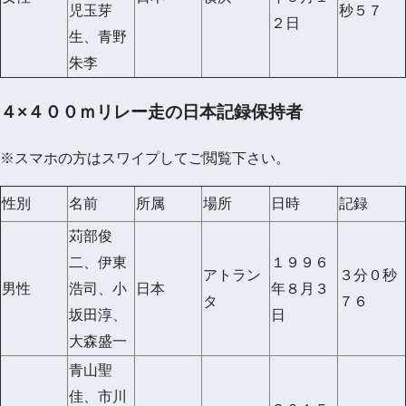
児玉芽
秒５７
２日
生、青野
朱李
４×４００ｍリレー走の日本記録保持者
※スマホの方はスワイプしてご閲覧下さい。
性別
名前
所属
場所
日時
記録
苅部俊
二、伊東
１９９６
アトラン
３分０秒
男性
浩司、小
日本
年８月３
タ
７６
坂田淳、
日
大森盛一
青山聖
佳、市川