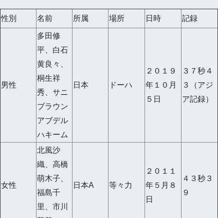
性別
名前
所属
場所
日時
記録
多田修
平、白石
黄良々、
２０１９
３７秒４
桐生祥
男性
日本
ドーハ
年１０月
３（アジ
秀、サニ
５日
ア記録）
ブラウン
アブデル
ハキーム
北風沙
織、高橋
２０１１
萌木子、
４３秒３
女性
日本A
等々力
年５月８
福島千
９
日
里、市川