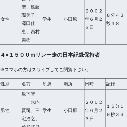
聖、遠藤
２００２
瑠美子、
８分４３
女性
学生
小田原
年６月２
澤田佳
秒４８
３日
恵、西村
美樹
４×１５００ｍリレー走の日本記録保持者
※スマホの方はスワイプしてご閲覧下さい。
性別
名前
所属
場所
日時
記録
坂下智
一、水内
２００２
１５分１
男性
賢司、三
学生
小田原
年６月２
９秒３３
宅浩之、
３日
蔭谷将良