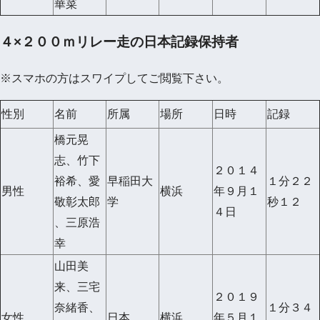
華菜
４×２００ｍリレー走の日本記録保持者
※スマホの方はスワイプしてご閲覧下さい。
性別
名前
所属
場所
日時
記録
橋元晃
志、竹下
２０１４
裕希、愛
早稲田大
１分２２
男性
横浜
年９月１
敬彰太郎
学
秒１２
４日
、三原浩
幸
山田美
来、三宅
２０１９
奈緒香、
１分３４
女性
日本
横浜
年５月１