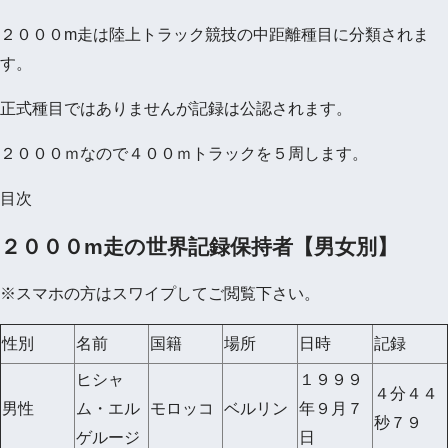
２０００m走は陸上トラック競技の中距離種目に分類されま
す。
正式種目ではありませんが記録は公認されます。
２０００ｍなので４００ｍトラックを５周します。
目次
２０００m走の世界記録保持者【男女別】
※スマホの方はスワイプしてご閲覧下さい。
性別
名前
国籍
場所
日時
記録
ヒシャ
１９９９
４分４４
男性
ム・エル
モロッコ
ベルリン
年９月７
秒７９
ゲルージ
日