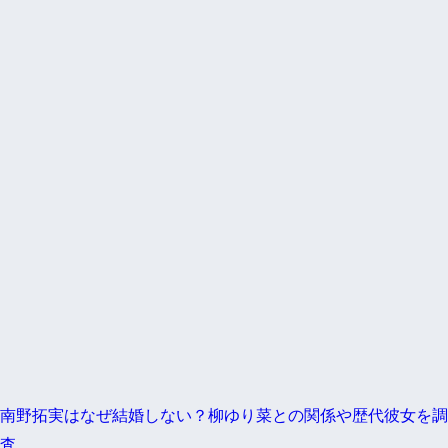
南野拓実はなぜ結婚しない？柳ゆり菜との関係や歴代彼女を調
査