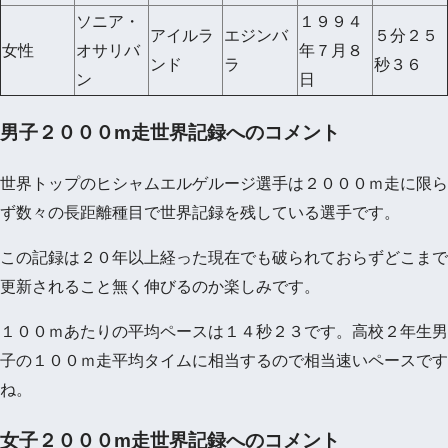
ソニア・
１９９４
アイルラ
エジンバ
５分２５
女性
オサリバ
年７月８
ンド
ラ
秒３６
ン
日
男子２０００m走世界記録へのコメント
世界トップのヒシャムエルゲルージ選手は２０００ｍ走に限ら
ず数々の長距離種目で世界記録を残している選手です。
この記録は２０年以上経った現在でも破られておらずどこまで
更新されること無く伸びるのか楽しみです。
１００ｍあたりの平均ペースは１４秒２３です。高校２年生男
子の１００ｍ走平均タイムに相当するので相当速いペースです
ね。
女子２０００m走世界記録へのコメント