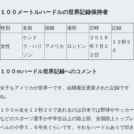
１００メートルハードルの世界記録保持者
性別
名前
国籍
場所
日時
記録
ケンド
２０１６
１２秒２
女性
ラ・ハリ
アメリカ
ロンドン
年７月２
０
ソン
２日
１００ｍハードル世界記録へのコメント
女子もアメリカが世界一です。結構最近更新された記録です
ね。
１００ｍ走を１２秒２０で走れるのは日本では野球やサッカー
などのスポーツ選手か中学生以上の陸上部、全国陸上トップレ
ベルの小学５，６年生ぐらいです。それをハードルありで叩き