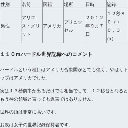
性別
名前
国籍
場所
日時
記録
１２秒８
アリエ
２０１２
ブリュッ
０（＋
男性
ス・メリ
アメリカ
年９月７
セル
０，３
ット
日
ｍ）
１１０ｍハードル世界記録へのコメント
ハードルという種目はアメリカ合衆国がとても強く、やはりト
ップはアメリカでした。
実は１３秒前半が出るだけでも相当でして、１２秒台となると
もう神の領域と言っても過言ではありません。
世界の頂は非常に高いです。
お次は女子の世界記録保持者です。