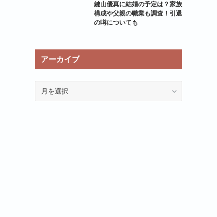
鍵山優真に結婚の予定は？家族
構成や父親の職業も調査！引退
の噂についても
アーカイブ
ア
ー
カ
イ
ブ