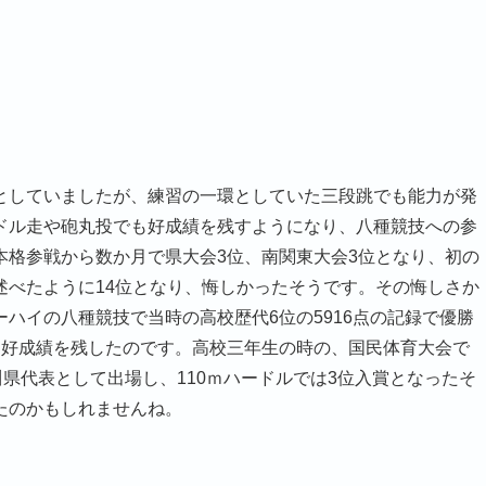
としていましたが、練習の一環としていた三段跳でも能力が発
ドル走や砲丸投でも好成績を残すようになり、八種競技への参
本格参戦から数か月で県大会3位、南関東大会3位となり、初の
述べたように14位となり、悔しかったそうです。その悔しさか
ハイの八種競技で当時の高校歴代6位の5916点の記録で優勝
う好成績を残したのです。高校三年生の時の、国民体育大会で
川県代表として出場し、110ｍハードルでは3位入賞となったそ
たのかもしれませんね。