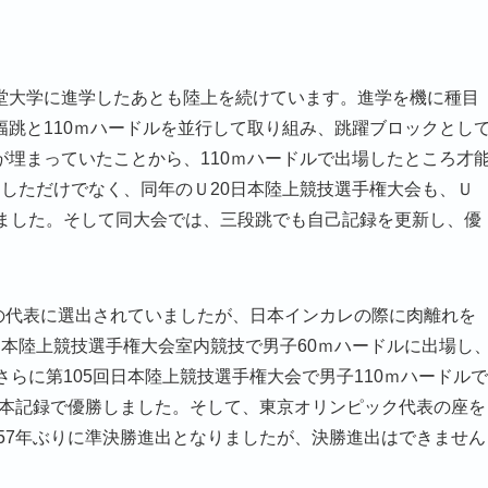
堂大学に進学したあとも陸上を続けています。進学を機に種目
跳と110ｍハードルを並行して取り組み、跳躍ブロックとし
埋まっていたことから、110ｍハードルで出場したところ才
しただけでなく、同年のＵ20日本陸上競技選手権大会も、Ｕ
しました。そして同大会では、三段跳でも自己記録を更新し、優
権の代表に選出されていましたが、日本インカレの際に肉離れを
本陸上競技選手権大会室内競技で男子60ｍハードルに出場し
らに第105回日本陸上競技選手権大会で男子110ｍハードルで
の日本記録で優勝しました。そして、東京オリンピック代表の座を
。57年ぶりに準決勝進出となりましたが、決勝進出はできません