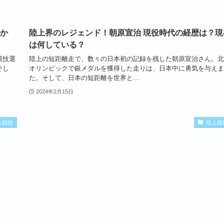
つか
陸上界のレジェンド！朝原宣治 現役時代の経歴は？現
は何している？
競技選
陸上の短距離走で、数々の日本初の記録を残した朝原宣治さん。北
そし
オリンピックで銀メダルを獲得した走りは、日本中に勇気を与えま
た。そして、日本の短距離を世界と...
2024年2月15日
上競技
陸上競