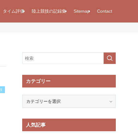
タイム評価
陸上競技の記録集
Sitemap
Contact
カテゴリー
技
カ
テ
ゴ
リ
人気記事
ー