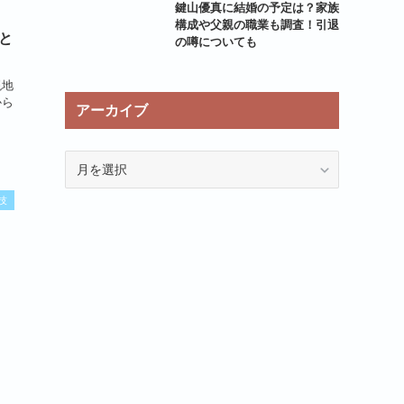
鍵山優真に結婚の予定は？家族
構成や父親の職業も調査！引退
と
の噂についても
現地
から
アーカイブ
ア
ー
カ
技
イ
ブ