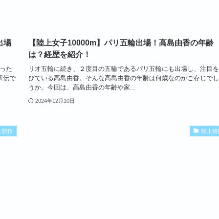
出場
【陸上女子10000m】パリ五輪出場！高島由香の年齢
は？経歴を紹介！
あった
リオ五輪に続き、２度目の五輪であるパリ五輪にも出場し、注目を
駅伝で
びている高島由香。そんな高島由香の年齢は何歳なのかご存じでし
うか。今回は、高島由香の年齢や家...
2024年12月10日
上競技
陸上競