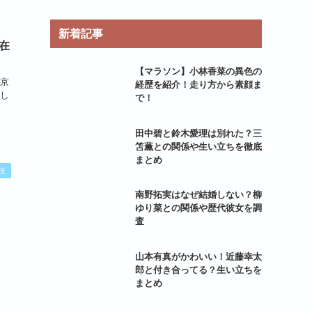
新着記事
在
【マラソン】小林香菜の異色の
京
経歴を紹介！走り方から素顔ま
し
で！
田中碧と鈴木愛理は別れた？三
笘薫との関係や生い立ちを徹底
まとめ
技
南野拓実はなぜ結婚しない？柳
ゆり菜との関係や歴代彼女を調
査
山本有真がかわいい！近藤幸太
郎と付き合ってる？生い立ちを
まとめ