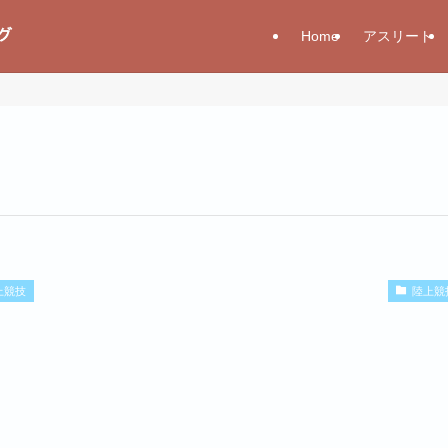
Home
アスリート
上競技
陸上競