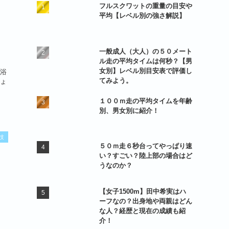
フルスクワットの重量の目安や
平均【レベル別の強さ解説】
一般成人（大人）の５０メート
ル走の平均タイムは何秒？【男
女別】レベル別目安表で評価し
浴
てみよう。
ょ
１００ｍ走の平均タイムを年齢
別、男女別に紹介！
技
５０ｍ走６秒台ってやっぱり速
い？すごい？陸上部の場合はど
うなのか？
【女子1500m】田中希実はハ
ーフなの？出身地や両親はどん
な人？経歴と現在の成績も紹
介！