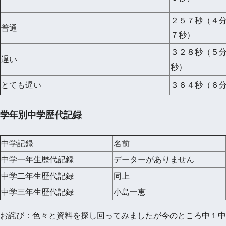
２５７秒（４
普通
７秒）
３２８秒（５
遅い
秒）
とても遅い
３６４秒（６
学年別中学歴代記録
中学記録
名前
中学一年生歴代記録
データーがありません
中学二年生歴代記録
同上
中学三年生歴代記録
小島一恵
お詫び：色々と資料を探し回ってみましたが今のところ中１中