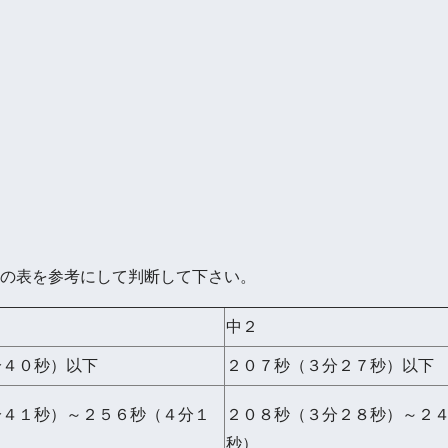
の表を参考にして判断して下さい。
中２
分４０秒）以下
２０７秒（３分２７秒）以下
分４１秒）～２５６秒（４分１
２０８秒（３分２８秒）～２
秒）