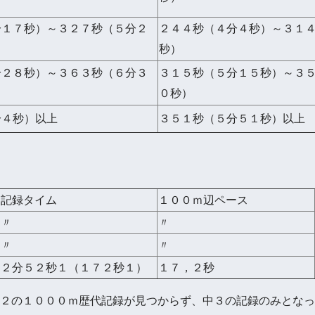
分１７秒）～３２７秒（５分２
２４４秒（４分４秒）～３１
秒）
分２８秒）～３６３秒（６分３
３１５秒（５分１５秒）～３
０秒）
分４秒）以上
３５１秒（５分５１秒）以上
記録タイム
１００ｍ辺ペース
〃
〃
〃
〃
２分５２秒１（１７２秒１）
１７，２秒
２の１０００ｍ歴代記録が見つからず、中３の記録のみとなっ