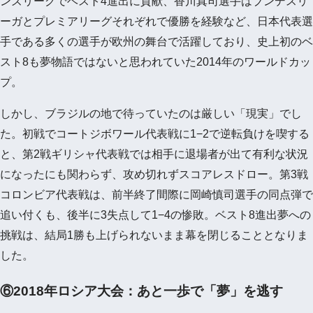
ンズリーグでベスト4進出に貢献、香川真司選手はブンデスリ
ーガとプレミアリーグそれぞれで優勝を経験など、日本代表選
手である多くの選手が欧州の舞台で活躍しており、史上初のベ
スト8も夢物語ではないと思われていた2014年のワールドカッ
プ。
しかし、ブラジルの地で待っていたのは厳しい「現実」でし
た。初戦でコートジボワール代表戦に1−2で逆転負けを喫する
と、第2戦ギリシャ代表戦では相手に退場者が出て有利な状況
になったにも関わらず、攻め切れずスコアレスドロー。第3戦
コロンビア代表戦は、前半終了間際に岡崎慎司選手の同点弾で
追い付くも、後半に3失点して1−4の惨敗。ベスト8進出夢への
挑戦は、結局1勝も上げられないまま幕を閉じることとなりま
した。
⑥2018年ロシア大会：あと一歩で「夢」を逃す