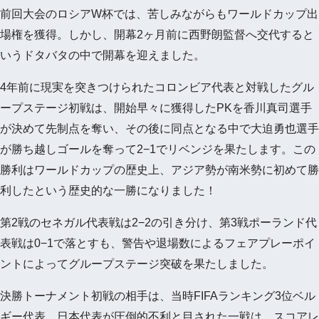
前回大会のロシアW杯では、苦しみながらもワールドカップ出
場権を獲得。しかし、開幕2ヶ月前に西野朗監督へ交代すると
いうドタバタの中で開幕を迎えました。
4年前に現実を突きつけられたコロンビア代表と対戦したグル
ープステージ初戦は、開始早々に獲得したPKを香川真司選手
が決めて先制点を奪い、その後に同点となる中で大迫勇也選手
が勝ち越しゴールを奪って2−1でリベンジを果たします。この
勝利はワールドカップの歴史上、アジア勢が南米勢に初めて勝
利したという歴史的な一勝になりました！
第2戦のセネガル代表戦は2−2の引き分け、第3戦ポーランド代
表戦は0−1で落とすも、警告や退場数によるフェアプレーポイ
ントによってグループステージ突破を果たしました。
決勝トーナメント初戦の相手は、当時FIFAランキング3位ベル
ギー代表。日本代表が圧倒的不利と目された一戦は、スコアレ