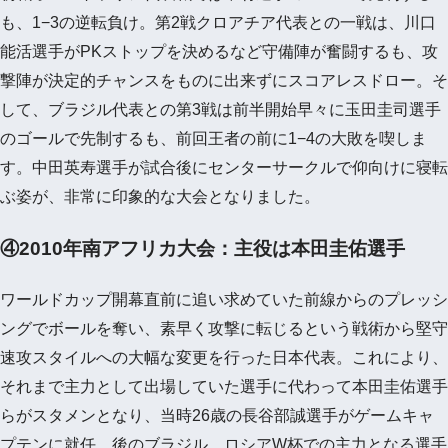
も、1−3の逆転負け。第2戦クロアチア代表との一戦は、川口
能活選手がPKストップを決めるなど守備陣が奮闘するも、攻
撃陣が決定的チャンスをものに出来ずにスコアレスドロー。そ
して、ブラジル代表との第3戦は前半開始早々に玉田圭司選手
のゴールで先制するも、前回王者の前に1−4の大敗を喫しま
す。中田英寿選手が試合後にセンターサークルで仰向けに寝転
ぶ姿が、非常に印象的な大会となりました。
④2010年南アフリカ大会：主役は本田圭佑選手
ワールドカップ開幕直前に追い求めていた前線からのプレッシ
ングでボールを奪い、素早く攻撃に転じるという戦術から堅守
速攻スタイルへの大幅な変更を行った日本代表。これにより、
それまで主力として出場していた選手に代わって本田圭佑選手
らがスタメンとなり、当時26歳の長谷部誠選手がゲームキャ
プテンに就任。後のブラジル、ロシアW杯での主力となる選手