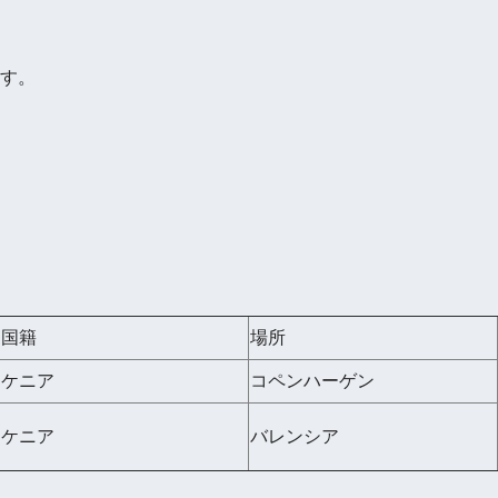
す。
国籍
場所
ケニア
コペンハーゲン
ケニア
バレンシア