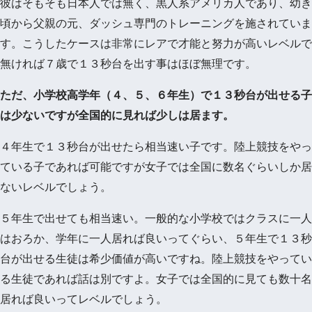
彼はそもそも日本人では無く、黒人系アメリカ人であり、幼き
頃から父親の元、ダッシュ専門のトレーニングを施されていま
す。こうしたケースは非常にレアで才能と努力が高いレベルで
無ければ７歳で１３秒台を出す事はほぼ無理です。
ただ、小学校高学年（４、５、６年生）で１３秒台が出せる子
は少ないですが全国的に見れば少しは居ます。
４年生で１３秒台が出せたら相当速い子です。陸上競技をやっ
ている子であれば可能ですが女子では全国に数名ぐらいしか居
ないレベルでしょう。
５年生で出せても相当速い。一般的な小学校ではクラスに一人
はおろか、学年に一人居れば良いってぐらい、５年生で１３秒
台が出せる生徒は希少価値が高いですね。陸上競技をやってい
る生徒であれば話は別ですよ。女子では全国的に見ても数十名
居れば良いってレベルでしょう。