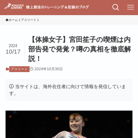
ホーム
アスリート
【体操女子】宮田笙子の喫煙は内
2024
部告発で発覚？噂の真相を徹底解
10/17
説！
2024年10月30日
アスリート
当サイトは、海外在住者に向けて情報を発信していま
す。