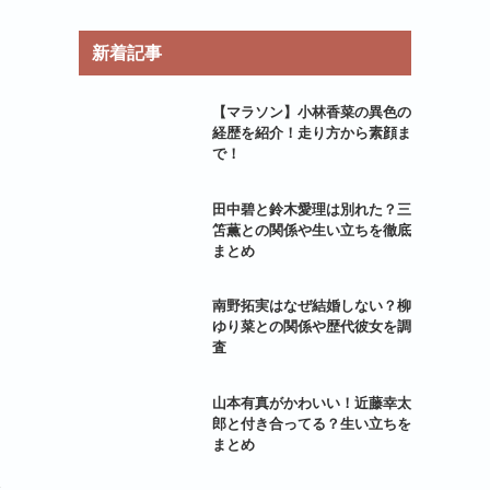
新着記事
【マラソン】小林香菜の異色の
経歴を紹介！走り方から素顔ま
で！
田中碧と鈴木愛理は別れた？三
笘薫との関係や生い立ちを徹底
まとめ
南野拓実はなぜ結婚しない？柳
ゆり菜との関係や歴代彼女を調
査
山本有真がかわいい！近藤幸太
郎と付き合ってる？生い立ちを
まとめ
際