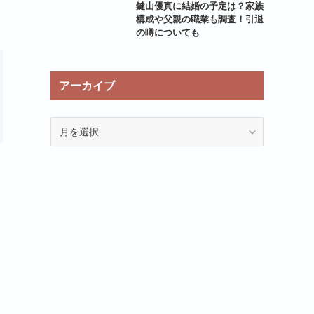
鍵山優真に結婚の予定は？家族
構成や父親の職業も調査！引退
の噂についても
アーカイブ
ア
ー
カ
イ
ブ